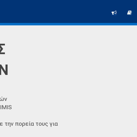
Σ
ΩΝ
φών
IMIS
 την πορεία τους για