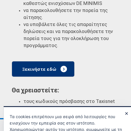
καθεστώς ενισχύσεων DE MINIMIS
να παρακολουθήσετε την πορεία της
αίτησης.
να υποβάλετε όλες τις απαραίτητες
δηλώσεις και να παρακολουθήσετε την
πορεία τους για την ολοκλήρωση του
προγράμματος.
Ξεκινήστε εδώ
Θα χρειαστείτε:
τους κωδικούς πρόσβασης στο Taxisnet
✕
Τα cookies επιτρέπουν μια σειρά από λειτουργίες που
ενισχύουν την εμπειρία σας στον ιστότοπο.
Ανακοινώσεις
Όροι χρήσης
Χρησιμοποιώντας αυτόν τον ιστότοπο, συμφωνείτε με τη