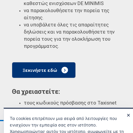
καθεστώς ενισχύσεων DE MINIMIS
να παρακολουθήσετε την πορεία της
αίτησης.
να υποβάλετε όλες τις απαραίτητες
δηλώσεις και να παρακολουθήσετε την
πορεία τους για την ολοκλήρωση του
προγράμματος.
Ξεκινήστε εδώ
Θα χρειαστείτε:
τους κωδικούς πρόσβασης στο Taxisnet
✕
Τα cookies επιτρέπουν μια σειρά από λειτουργίες που
ενισχύουν την εμπειρία σας στον ιστότοπο.
Ανακοινώσεις
Όροι χρήσης
Χρησιμοποιώντας αυτόν τον ιστότοπο, συμφωνείτε με τη