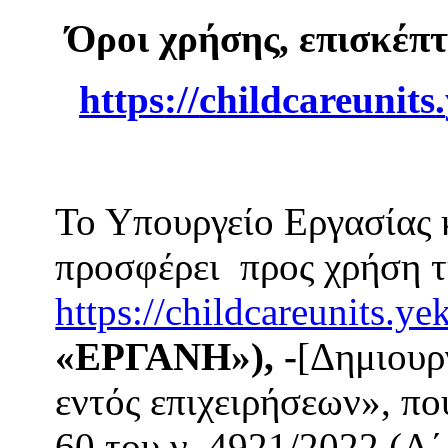
Όροι χρήσης, επισκέπ
https
://
childcareunits
.
Το Υπουργείο Εργασίας
προσφέρει προς χρήση τ
https://childcareunits.ye
«ΕΡΓΑΝΗ»), -
[Δημιουρ
εντός επιχειρήσεων», πο
60 του ν. 4921/2022 (Α΄