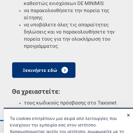
καθεστώς ενισχύσεων DE MINIMIS
να παρακολουθήσετε την πορεία της
αίτησης.
να υποβάλετε όλες τις απαραίτητες
δηλώσεις και να παρακολουθήσετε την
πορεία τους για την ολοκλήρωση του
προγράμματος.
Ξεκινήστε εδώ
Θα χρειαστείτε:
τους κωδικούς πρόσβασης στο Taxisnet
✕
Τα cookies επιτρέπουν μια σειρά από λειτουργίες που
ενισχύουν την εμπειρία σας στον ιστότοπο.
Ανακοινώσεις
Όροι χρήσης
Χρησιμοποιώντας αυτόν τον ιστότοπο, συμφωνείτε με τη