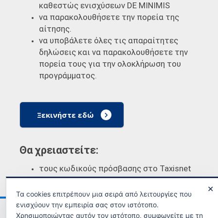
καθεστώς ενισχύσεων DE MINIMIS
να παρακολουθήσετε την πορεία της
αίτησης.
να υποβάλετε όλες τις απαραίτητες
δηλώσεις και να παρακολουθήσετε την
πορεία τους για την ολοκλήρωση του
προγράμματος.
Ξεκινήστε εδώ
Θα χρειαστείτε:
τους κωδικούς πρόσβασης στο Taxisnet
✕
Τα cookies επιτρέπουν μια σειρά από λειτουργίες που
ενισχύουν την εμπειρία σας στον ιστότοπο.
Ανακοινώσεις
Όροι χρήσης
Χρησιμοποιώντας αυτόν τον ιστότοπο, συμφωνείτε με τη