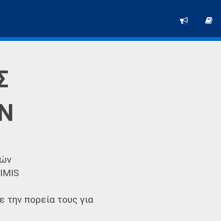
Σ
ΩΝ
φών
IMIS
 την πορεία τους για