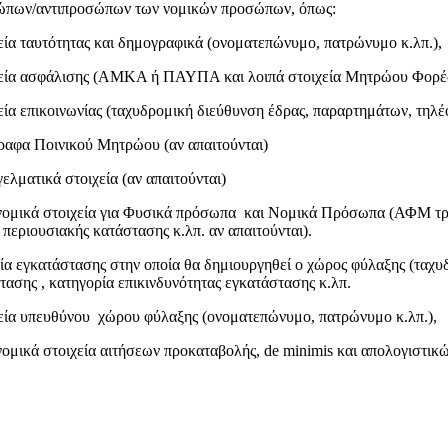
ώπων/αντιπροσώπων των νομικών προσώπων, όπως:
εία ταυτότητας και δημογραφικά (ονοματεπώνυμο, πατρώνυμο κ.λπ.),
χεία ασφάλισης (ΑΜΚΑ ή ΠΑΥΠΑ και λοιπά στοιχεία Μητρώου Φορέα
εία επικοινωνίας (ταχυδρομική διεύθυνση έδρας, παραρτημάτων, τηλέ
γραφα Ποινικού Μητρώου (αν απαιτούνται)
ελματικά στοιχεία (αν απαιτούνται)
νομικά στοιχεία για Φυσικά πρόσωπα και Νομικά Πρόσωπα (ΑΦΜ τραπε
περιουσιακής κατάστασης κ.λπ. αν απαιτούνται).
εία εγκατάστασης στην οποία θα δημιουργηθεί ο χώρος φύλαξης (ταχυδρ
τασης , κατηγορία επικινδυνότητας εγκατάστασης κ.λπ.
χεία υπευθύνου χώρου φύλαξης (ονοματεπώνυμο, πατρώνυμο κ.λπ.),
νομικά στοιχεία αιτήσεων προκαταβολής, de minimis και απολογιστικ