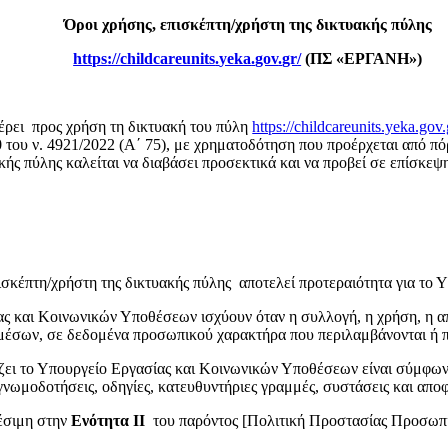
Όροι χρήσης, επισκέπτη/χρήστη της δικτυακής πύλης
https
://
childcareunits
.
yeka
.
gov
.
gr
/
(ΠΣ «ΕΡΓΑΝΗ»)
ρει προς χρήση τη δικτυακή του πύλη
https://childcareunits.yeka.gov.
0 του ν. 4921/2022 (Α΄ 75), με χρηματοδότηση που προέρχεται από π
ακής πύλης καλείται να διαβάσει προσεκτικά και να προβεί σε επίσκ
κέπτη/χρήστη της δικτυακής πύλης αποτελεί προτεραιότητα για το 
ας και Κοινωνικών Υποθέσεων ισχύουν όταν η συλλογή, η χρήση, η 
μέσων, σε δεδομένα προσωπικού χαρακτήρα που περιλαμβάνονται ή π
ει το Υπουργείο Εργασίας και Κοινωνικών Υποθέσεων είναι σύμφων
ς γνωμοδοτήσεις, οδηγίες, κατευθυντήριες γραμμές, συστάσεις και 
έσιμη στην
Ενότητα ΙΙ
του παρόντος [Πολιτική Προστασίας Προσωπ