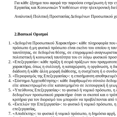
Για κάθε ζήτημα που αφορά την παρούσα ενημέρωση ή την 
Εργασίας και Κοινωνικών Υποθέσεων στην ηλεκτρονική δι
Αναλυτική Πολιτική Προστασίας Δεδομένων Προσωπικού χαρ
2.Βασικοί Ορισμοί
«Δεδομένα Προσωπικού Χαρακτήρα»: κάθε πληροφορία που αφ
πρόσωπο ή μη φυσικό πρόσωπο είναι εκείνο του οποίου η ταυ
ταυτότητας, σε δεδομένα θέσης, σε επιγραμμικό αναγνωριστικ
πολιτιστική ή κοινωνική ταυτότητα του εν λόγω φυσικού προ
«Επεξεργασία»: κάθε πράξη ή σειρά πράξεων που πραγματοπ
χαρακτήρα, όπως η συλλογή, η καταχώριση, η οργάνωση, η δι
διάδοση ή κάθε άλλη μορφή διάθεσης, η συσχέτιση ή ο συνδυ
«Περιορισμός της Επεξεργασίας»: η επισήμανση αποθηκευμέν
«Σύστημα Αρχειοθέτησης»: κάθε διαρθρωμένο σύνολο δεδομέν
είτε αποκεντρωμένο είτε κατανεμημένο σε λειτουργική ή γεω
«Υπεύθυνος Επεξεργασίας»: το φυσικό ή νομικό πρόσωπο, η δ
δεδομένων προσωπικού χαρακτήρα· όταν οι σκοποί και ο τρόπο
κριτήρια για τον διορισμό του μπορούν να προβλέπονται από τ
«Εκτελών την Επεξεργασία»: το φυσικό ή νομικό πρόσωπο, η
επεξεργασίας,
«Αποδέκτης»: το φυσικό ή νομικό πρόσωπο, η δημόσια αρχή, η