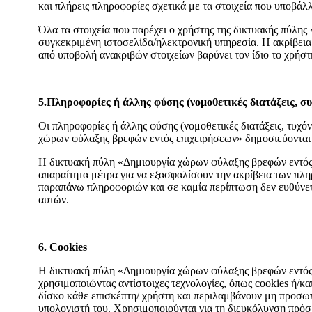
και πλήρεις πληροφορίες σχετικά με τα στοιχεία που υποβ
Όλα τα στοιχεία που παρέχει ο χρήστης της δικτυακής πύλη
συγκεκριμένη ιστοσελίδα/ηλεκτρονική υπηρεσία. Η ακρίβεια 
από υποβολή ανακριβών στοιχείων βαρύνει τον ίδιο το χρήσ
5.Πληροφορίες ή άλλης φύσης (νομοθετικές διατάξεις, σ
Οι πληροφορίες ή άλλης φύσης (νομοθετικές διατάξεις, τυχ
χώρων φύλαξης βρεφών εντός επιχειρήσεων» δημοσιεύονται 
Η δικτυακή πύλη «Δημιουργία χώρων φύλαξης βρεφών εντός
απαραίτητα μέτρα για να εξασφαλίσουν την ακρίβεια των π
παραπάνω πληροφοριών και σε καμία περίπτωση δεν ευθύνετα
αυτών.
6. Cookies
Η δικτυακή πύλη «Δημιουργία χώρων φύλαξης βρεφών εντός
χρησιμοποιώντας αντίστοιχες τεχνολογίες, όπως cookies ή/κ
δίσκο κάθε επισκέπτη/ χρήστη και περιλαμβάνουν μη προσω
υπολογιστή του. Χρησιμοποιούνται για τη διευκόλυνση πρόσ