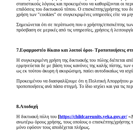
στατιστικούς λόγους και προκειμένου να καθορίζονται οι περι
επιδόσεις του δικτυακού τόπου. Ο επισκέπτης/χρήστης του δι
χρήση των "cookies" σε συγκεκριμένες υπηρεσίες είτε να μη
Σημειώνεται ότι σε περίπτωση που ο χρήστης/επισκέπτης των
πρόσβαση σε μερικές από τις υπηρεσίες, χρήσεις ή λειτουρ
7.Εφαρμοστέο δίκαιο και λοιποί όροι- Τροποποιήσεις σ
Η συγκεκριμένη χρήση της δικτυακής του πύλης διέπεται από τ
ερμηνεύεται δε με βάση τους κανόνες της καλής πίστης, των
ως εκ τούτου άκυρη ή ακυρώσιμη, παύει αυτοδικαίως να ισχύ
Προκειμένου να διασφαλίζουμε ότι η Πολιτική Απορρήτου μα
τροποποιήσεις ανά πάσα στιγμή. Το ίδιο ισχύει και για τις 
8.Αποδοχή
Η δικτυακή πύλη του
[
https
://
childcareunits
.
yeka
.
gov
.
gr
/
«Δ
ανωτέρω όρους χρήσης, τους οποίους ο επισκέπτης/χρήστης τ
μόνο εφόσον τους αποδέχεται πλήρως.