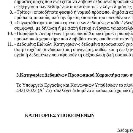
δημόσιες αρχές που ενδέχεται να λάβουν δεδομένα προσωπικο
επεξεργασία των δεδομένων αυτών από τις εν λόγω δημόσιες 
«Τρίτος»: οποιοδήποτε φυσικό ή νομικό πρόσωπο, δημόσια αρχ
πρόσωπα τα οποία, υπό την άμεση εποπτεία του υπευθύνου επ
«Συγκατάθεση» του υποκειμένου των δεδομένων: κάθε ένδειξη
συμφωνεί, με δήλωση ή με σαφή θετική ενέργεια, να αποτελ
«Παραβίαση Δεδομένων Προσωπικού Χαρακτήρα»: η παραβίαση
προσωπικού χαρακτήρα που διαβιβάστηκαν, αποθηκεύτηκαν ή 
«Δεδομένα Ειδικών Κατηγοριών»: δεδομένα προσωπικού χαρακτ
συμμετοχή σε συνδικαλιστική οργάνωση, καθώς και η επεξε
υγεία ή δεδομένων που αφορούν τη σεξουαλική ζωή φυσικού 
3.Κατηγορίες Δεδομένων Προσωπικού Χαρακτήρα που σ
Το Υπουργείο Εργασίας και Κοινωνικών Υποθέσεων το πλαίσ
4921/2022 (Α΄ 75) συλλέγει δεδομένα προσωπικού χαρακτήρ
ΚΑΤΗΓΟΡΙΕΣ ΥΠΟΚΕΙΜΕΝΩΝ
Δεδομέ