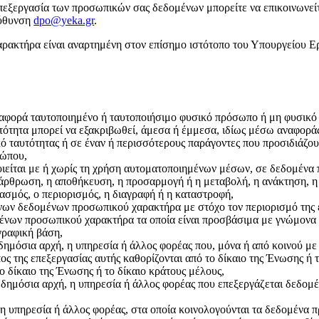
επεξεργασία των προσωπικών σας δεδομένων μπορείτε να επικοινωνε
εύθυνση
dpo@yeka.gr
.
ακτήρα είναι αναρτημένη στον επίσημο ιστότοπο του Υπουργείου Ε
ορά ταυτοποιημένο ή ταυτοποιήσιμο φυσικό πρόσωπο ή μη φυσικό 
τότητα μπορεί να εξακριβωθεί, άμεσα ή έμμεσα, ιδίως μέσω αναφοράς
ό ταυτότητας ή σε έναν ή περισσότερους παράγοντες που προσιδιάζου
σώπου,
οιείται με ή χωρίς τη χρήση αυτοματοποιημένων μέσων, σε δεδομέν
άρθρωση, η αποθήκευση, η προσαρμογή ή η μεταβολή, η ανάκτηση, η
ασμός, ο περιορισμός, η διαγραφή ή η καταστροφή,
ων δεδομένων προσωπικού χαρακτήρα με στόχο τον περιορισμό της ε
ων προσωπικού χαρακτήρα τα οποία είναι προσβάσιμα με γνώμονα συ
γραφική βάση,
ημόσια αρχή, η υπηρεσία ή άλλος φορέας που, μόνα ή από κοινού με 
ς της επεξεργασίας αυτής καθορίζονται από το δίκαιο της Ένωσης ή τ
ο δίκαιο της Ένωσης ή το δίκαιο κράτους μέλους,
 δημόσια αρχή, η υπηρεσία ή άλλος φορέας που επεξεργάζεται δεδομ
 υπηρεσία ή άλλος φορέας, στα οποία κοινολογούνται τα δεδομένα προ