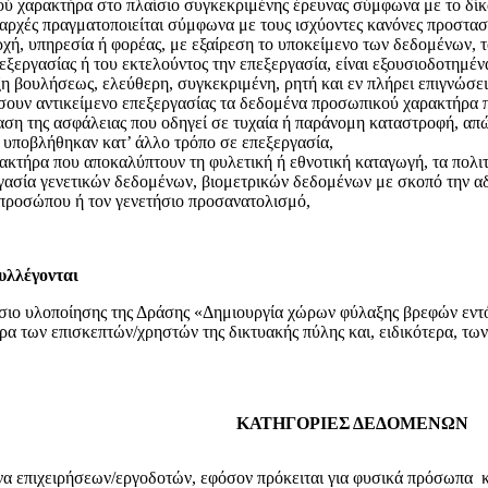
ύ χαρακτήρα στο πλαίσιο συγκεκριμένης έρευνας σύμφωνα με το δίκ
αρχές πραγματοποιείται σύμφωνα με τους ισχύοντες κανόνες προστασ
ή, υπηρεσία ή φορέας, με εξαίρεση το υποκείμενο των δεδομένων, το
εξεργασίας ή του εκτελούντος την επεξεργασία, είναι εξουσιοδοτημέ
 βουλήσεως, ελεύθερη, συγκεκριμένη, ρητή και εν πλήρει επιγνώσει
έσουν αντικείμενο επεξεργασίας τα δεδομένα προσωπικού χαρακτήρα 
 της ασφάλειας που οδηγεί σε τυχαία ή παράνομη καταστροφή, απώ
υποβλήθηκαν κατ’ άλλο τρόπο σε επεξεργασία,
ήρα που αποκαλύπτουν τη φυλετική ή εθνοτική καταγωγή, τα πολιτικ
ργασία γενετικών δεδομένων, βιομετρικών δεδομένων με σκοπό την 
προσώπου ή τον γενετήσιο προσανατολισμό,
υλλέγονται
ιο υλοποίησης της Δράσης «Δημιουργία χώρων φύλαξης βρεφών εντός
α των επισκεπτών/χρηστών της δικτυακής πύλης και, ειδικότερα, 
ΚΑΤΗΓΟΡΙΕΣ ΔΕΔΟΜΕΝΩΝ
να επιχειρήσεων/εργοδοτών, εφόσον πρόκειται για φυσικά πρόσωπα