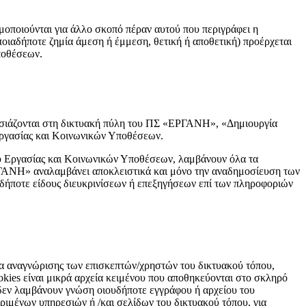
μοποιούνται για άλλο σκοπό πέραν αυτού που περιγράφει η
ποιαδήποτε ζημία άμεση ή έμμεση, θετική ή αποθετική) προέρχεται
ποθέσεων.
ρουσιάζονται στη δικτυακή πύλη του ΠΣ «ΕΡΓΑΝΗ», «Δημιουργία
Εργασίας και Κοινωνικών Υποθέσεων.
υ Εργασίας και Κοινωνικών Υποθέσεων, λαμβάνουν όλα τα
ΡΓΑΝΗ» αναλαμβάνει αποκλειστικά και μόνο την αναδημοσίευση των
ουδήποτε είδους διευκρινίσεων ή επεξηγήσεων επί των πληροφοριών
 αναγνώρισης των επισκεπτών/χρηστών του δικτυακού τόπου,
okies είναι μικρά αρχεία κειμένου που αποθηκεύονται στο σκληρό
 δεν λαμβάνουν γνώση οιουδήποτε εγγράφου ή αρχείου του
ιμένων υπηρεσιών ή /και σελίδων του δικτυακού τόπου, για