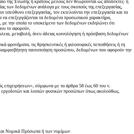
αιο της Ένωσης ή κράτους μέλους δεν θεωρούνται ως αποδέκτες· η
ίας των δεδομένων ανάλογα με τους σκοπούς της επεξεργασίας,
ν υπεύθυνο επεξεργασίας, τον εκτελούντα την επεξεργασία και τα
να να επεξεργάζονται τα δεδομένα προσωπικού χαρακτήρα,
, με την οποία το υποκείμενο των δεδομένων εκδηλώνει ότι
που το αφορούν,
λεια, μεταβολή, άνευ άδειας κοινολόγηση ή πρόσβαση δεδομένων
ά φρονήματα, τις θρησκευτικές ή φιλοσοφικές πεποιθήσεις ή τη
αδιαμφισβήτητη ταυτοποίηση προσώπου, δεδομένων που αφορούν την
 επιχειρήσεων», σύμφωνα με τα άρθρα 58 έως 60 του ν.
των εργοδοτών και λοιπών φυσικών προσώπων όπως ακολούθως.
 και Νομικά Πρόσωπα ή των νομίμων