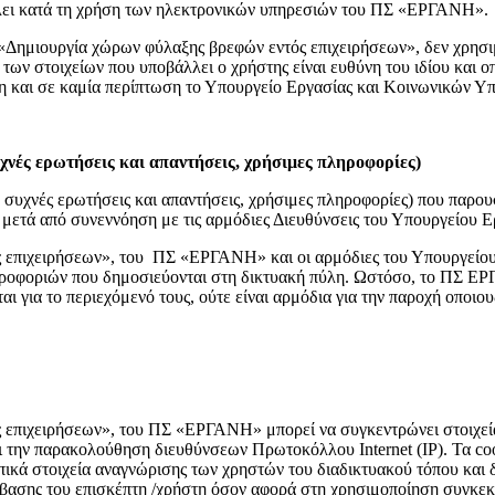
άλλει κατά τη χρήση των ηλεκτρονικών υπηρεσιών του ΠΣ «ΕΡΓΑΝΗ».
ς «Δημιουργία χώρων φύλαξης βρεφών εντός επιχειρήσεων», δεν χρησι
των στοιχείων που υποβάλλει ο χρήστης είναι ευθύνη του ιδίου και ο
τη και σε καμία περίπτωση το Υπουργείο Εργασίας και Κοινωνικών Υ
υχνές ερωτήσεις και απαντήσεις, χρήσιμες πληροφορίες)
όν συχνές ερωτήσεις και απαντήσεις, χρήσιμες πληροφορίες) που πα
μετά από συνεννόηση με τις αρμόδιες Διευθύνσεις του Υπουργείου 
 επιχειρήσεων», του ΠΣ «ΕΡΓΑΝΗ» και οι αρμόδιες του Υπουργείο
ληροφοριών που δημοσιεύονται στη δικτυακή πύλη. Ωστόσο, το ΠΣ Ε
ι για το περιεχόμενό τους, ούτε είναι αρμόδια για την παροχή οποι
 επιχειρήσεων», του ΠΣ «ΕΡΓΑΝΗ» μπορεί να συγκεντρώνει στοιχεία
αι την παρακολούθηση διευθύνσεων Πρωτοκόλλου Internet (IP). Τα co
πικά στοιχεία αναγνώρισης των χρηστών του διαδικτυακού τόπου και
βασης του επισκέπτη /χρήστη όσον αφορά στη χρησιμοποίηση συγκεκρ