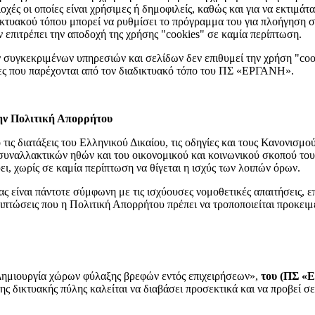
οχές οι οποίες είναι χρήσιμες ή δημοφιλείς, καθώς και για να εκτιμάτ
κτυακού τόπου μπορεί να ρυθμίσει το πρόγραμμα του για πλοήγηση στο
ν επιτρέπει την αποδοχή της χρήσης "cookies" σε καμία περίπτωση.
 συγκεκριμένων υπηρεσιών και σελίδων δεν επιθυμεί την χρήση "cook
γίες που παρέχονται από τον διαδικτυακό τόπο του ΠΣ «ΕΡΓΑΝΗ».
την Πολιτική Απορρήτου
ις διατάξεις του Ελληνικού Δικαίου, τις οδηγίες και τους Κανονισμούς
 συναλλακτικών ηθών και του οικονομικού και κοινωνικού σκοπού του 
ει, χωρίς σε καμία περίπτωση να θίγεται η ισχύς των λοιπών όρων.
ς είναι πάντοτε σύμφωνη με τις ισχύουσες νομοθετικές απαιτήσεις,
περιπτώσεις που η Πολιτική Απορρήτου πρέπει να τροποποιείται προκε
ημιουργία χώρων φύλαξης βρεφών εντός επιχειρήσεων»,
του (ΠΣ «
ης δικτυακής πύλης καλείται να διαβάσει προσεκτικά και να προβεί 