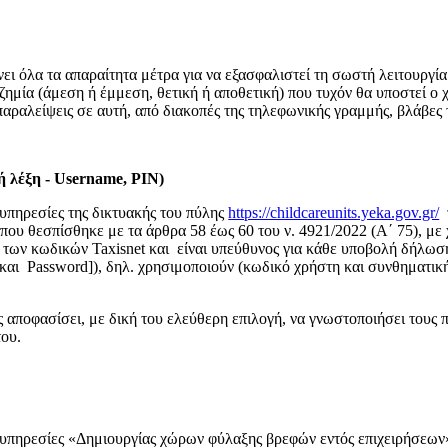
ι όλα τα απαραίτητα μέτρα για να εξασφαλιστεί τη σωστή λειτουργί
ημία (άμεση ή έμμεση, θετική ή αποθετική) που τυχόν θα υποστεί ο 
παραλείψεις σε αυτή, από διακοπές της τηλεφωνικής γραμμής, βλάβες
 λέξη - Username, PIN)
 υπηρεσίες της δικτυακής του πύλης
https://childcareunits.yeka.gov.gr/
ου θεσπίσθηκε με τα άρθρα 58 έως 60 του ν. 4921/2022 (Α΄ 75), με
 των κωδικών Taxisnet και είναι υπεύθυνος για κάθε υποβολή δήλωσ
αι Password]), δηλ. χρησιμοποιούν (κωδικό χρήστη και συνθηματική
 αποφασίσει, με δική του ελεύθερη επιλογή, να γνωστοποιήσει τους 
του.
ς υπηρεσίες «Δημιουργίας χώρων φύλαξης βρεφών εντός επιχειρήσεων»