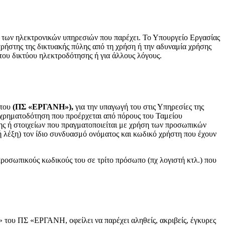
α των ηλεκτρονικών υπηρεσιών που παρέχει. Το Υπουργείο Εργασίας
χρήστης της δικτυακής πύλης από τη χρήση ή την αδυναμία χρήσης
 του δικτύου ηλεκτροδότησης ή για άλλους λόγους.
του
(ΠΣ «ΕΡΓΑΝΗ»),
για την υπαγωγή του στις Υπηρεσίες της
 χρηματοδότηση που προέρχεται από πόρους του Ταμείου
ης ή στοιχείων που πραγματοποιείται με χρήση των προσωπικών
 λέξη) τον ίδιο συνδυασμό ονόματος και κωδικό χρήστη που έχουν
προσωπικούς κωδικούς του σε τρίτο πρόσωπο (πχ λογιστή κτλ.) που
 του ΠΣ «ΕΡΓΑΝΗ, οφείλει να παρέχει αληθείς, ακριβείς, έγκυρες