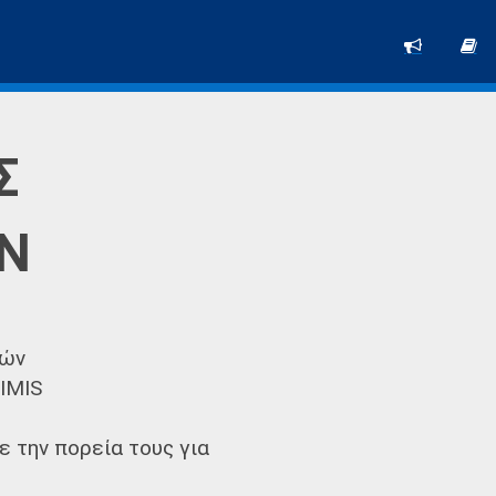
Σ
ΩΝ
φών
IMIS
 την πορεία τους για