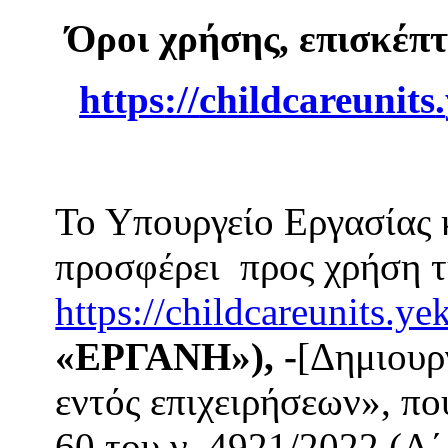
Όροι χρήσης, επισκέπ
https
://
childcareunits
.
Το Υπουργείο Εργασίας
προσφέρει προς χρήση τ
https://childcareunits.ye
«ΕΡΓΑΝΗ»), -
[Δημιουρ
εντός επιχειρήσεων», πο
60 του ν. 4921/2022 (Α΄