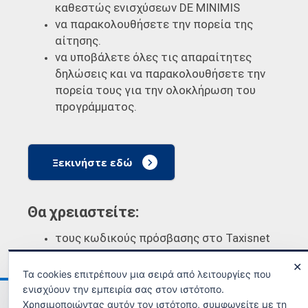
καθεστώς ενισχύσεων DE MINIMIS
να παρακολουθήσετε την πορεία της
αίτησης.
να υποβάλετε όλες τις απαραίτητες
δηλώσεις και να παρακολουθήσετε την
πορεία τους για την ολοκλήρωση του
προγράμματος.
Ξεκινήστε εδώ
Θα χρειαστείτε:
τους κωδικούς πρόσβασης στο Taxisnet
✕
Τα cookies επιτρέπουν μια σειρά από λειτουργίες που
ενισχύουν την εμπειρία σας στον ιστότοπο.
Ανακοινώσεις
Όροι χρήσης
Χρησιμοποιώντας αυτόν τον ιστότοπο, συμφωνείτε με τη