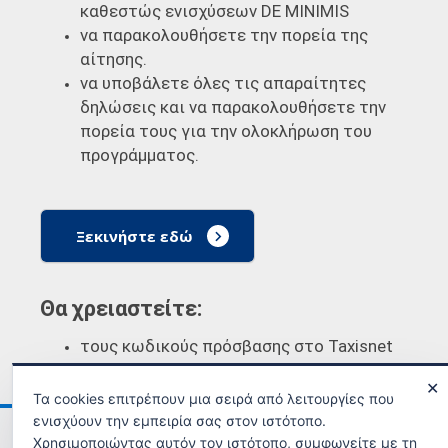
καθεστώς ενισχύσεων DE MINIMIS
να παρακολουθήσετε την πορεία της
αίτησης.
να υποβάλετε όλες τις απαραίτητες
δηλώσεις και να παρακολουθήσετε την
πορεία τους για την ολοκλήρωση του
προγράμματος.
Ξεκινήστε εδώ
Θα χρειαστείτε:
τους κωδικούς πρόσβασης στο Taxisnet
✕
Τα cookies επιτρέπουν μια σειρά από λειτουργίες που
ενισχύουν την εμπειρία σας στον ιστότοπο.
Ανακοινώσεις
Όροι χρήσης
Χρησιμοποιώντας αυτόν τον ιστότοπο, συμφωνείτε με τη