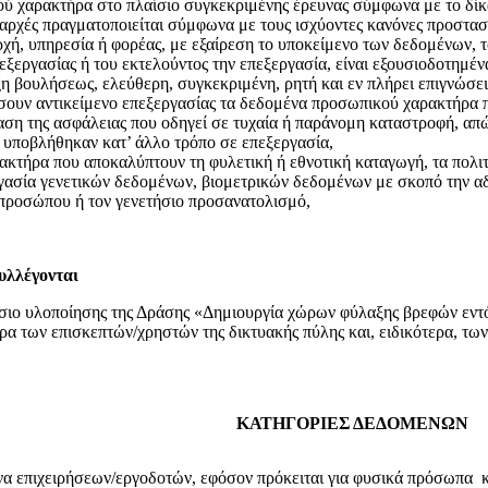
ύ χαρακτήρα στο πλαίσιο συγκεκριμένης έρευνας σύμφωνα με το δίκ
αρχές πραγματοποιείται σύμφωνα με τους ισχύοντες κανόνες προστασ
ή, υπηρεσία ή φορέας, με εξαίρεση το υποκείμενο των δεδομένων, το
εξεργασίας ή του εκτελούντος την επεξεργασία, είναι εξουσιοδοτημέ
 βουλήσεως, ελεύθερη, συγκεκριμένη, ρητή και εν πλήρει επιγνώσει
έσουν αντικείμενο επεξεργασίας τα δεδομένα προσωπικού χαρακτήρα 
 της ασφάλειας που οδηγεί σε τυχαία ή παράνομη καταστροφή, απώ
υποβλήθηκαν κατ’ άλλο τρόπο σε επεξεργασία,
ήρα που αποκαλύπτουν τη φυλετική ή εθνοτική καταγωγή, τα πολιτικ
ργασία γενετικών δεδομένων, βιομετρικών δεδομένων με σκοπό την 
προσώπου ή τον γενετήσιο προσανατολισμό,
υλλέγονται
ιο υλοποίησης της Δράσης «Δημιουργία χώρων φύλαξης βρεφών εντός
α των επισκεπτών/χρηστών της δικτυακής πύλης και, ειδικότερα, 
ΚΑΤΗΓΟΡΙΕΣ ΔΕΔΟΜΕΝΩΝ
να επιχειρήσεων/εργοδοτών, εφόσον πρόκειται για φυσικά πρόσωπα