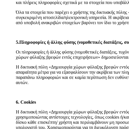
και πλήρεις πληροφορίες σχετικά με τα στοιχεία που υποβ
Όλα τα στοιχεία που παρέχει ο χρήστης της δικτυακής πύλη
συγκεκριμένη ιστοσελίδα/ηλεκτρονική υπηρεσία. Η ακρίβεια 
από υποβολή ανακριβών στοιχείων βαρύνει τον ίδιο το χρήσ
5.Πληροφορίες ή άλλης φύσης (νομοθετικές διατάξεις, σ
Οι πληροφορίες ή άλλης φύσης (νομοθετικές διατάξεις, τυχ
χώρων φύλαξης βρεφών εντός επιχειρήσεων» δημοσιεύονται 
Η δικτυακή πύλη «Δημιουργία χώρων φύλαξης βρεφών εντός
απαραίτητα μέτρα για να εξασφαλίσουν την ακρίβεια των π
παραπάνω πληροφοριών και σε καμία περίπτωση δεν ευθύνετα
αυτών.
6. Cookies
Η δικτυακή πύλη «Δημιουργία χώρων φύλαξης βρεφών εντός
χρησιμοποιώντας αντίστοιχες τεχνολογίες, όπως cookies ή/κ
δίσκο κάθε επισκέπτη/ χρήστη και περιλαμβάνουν μη προσω
υπολογιστή του. Χρησιμοποιούνται για τη διευκόλυνση πρόσ