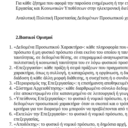
Για κάθε ζήτημα που αφορά την παρούσα ενημέρωση ή την 
Εργασίας και Κοινωνικών Υποθέσεων στην ηλεκτρονική δι
Αναλυτική Πολιτική Προστασίας Δεδομένων Προσωπικού χαρ
2.Βασικοί Ορισμοί
«Δεδομένα Προσωπικού Χαρακτήρα»: κάθε πληροφορία που αφ
πρόσωπο ή μη φυσικό πρόσωπο είναι εκείνο του οποίου η ταυ
ταυτότητας, σε δεδομένα θέσης, σε επιγραμμικό αναγνωριστικ
πολιτιστική ή κοινωνική ταυτότητα του εν λόγω φυσικού προ
«Επεξεργασία»: κάθε πράξη ή σειρά πράξεων που πραγματοπ
χαρακτήρα, όπως η συλλογή, η καταχώριση, η οργάνωση, η δι
διάδοση ή κάθε άλλη μορφή διάθεσης, η συσχέτιση ή ο συνδυ
«Περιορισμός της Επεξεργασίας»: η επισήμανση αποθηκευμέν
«Σύστημα Αρχειοθέτησης»: κάθε διαρθρωμένο σύνολο δεδομέν
είτε αποκεντρωμένο είτε κατανεμημένο σε λειτουργική ή γεω
«Υπεύθυνος Επεξεργασίας»: το φυσικό ή νομικό πρόσωπο, η δ
δεδομένων προσωπικού χαρακτήρα· όταν οι σκοποί και ο τρόπο
κριτήρια για τον διορισμό του μπορούν να προβλέπονται από τ
«Εκτελών την Επεξεργασία»: το φυσικό ή νομικό πρόσωπο, η
επεξεργασίας,
«Αποδέκτης»: το φυσικό ή νομικό πρόσωπο, η δημόσια αρχή, η