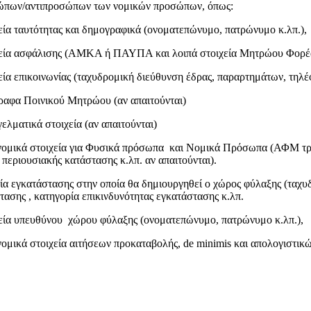
ώπων/αντιπροσώπων των νομικών προσώπων, όπως:
εία ταυτότητας και δημογραφικά (ονοματεπώνυμο, πατρώνυμο κ.λπ.),
χεία ασφάλισης (ΑΜΚΑ ή ΠΑΥΠΑ και λοιπά στοιχεία Μητρώου Φορέα
εία επικοινωνίας (ταχυδρομική διεύθυνση έδρας, παραρτημάτων, τηλέ
γραφα Ποινικού Μητρώου (αν απαιτούνται)
ελματικά στοιχεία (αν απαιτούνται)
νομικά στοιχεία για Φυσικά πρόσωπα και Νομικά Πρόσωπα (ΑΦΜ τραπε
περιουσιακής κατάστασης κ.λπ. αν απαιτούνται).
εία εγκατάστασης στην οποία θα δημιουργηθεί ο χώρος φύλαξης (ταχυδρ
τασης , κατηγορία επικινδυνότητας εγκατάστασης κ.λπ.
χεία υπευθύνου χώρου φύλαξης (ονοματεπώνυμο, πατρώνυμο κ.λπ.),
νομικά στοιχεία αιτήσεων προκαταβολής, de minimis και απολογιστικ