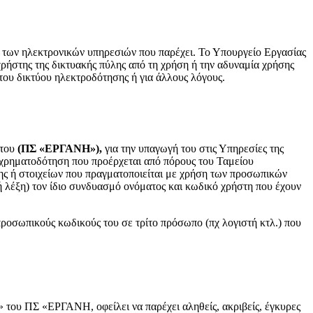
α των ηλεκτρονικών υπηρεσιών που παρέχει. Το Υπουργείο Εργασίας
χρήστης της δικτυακής πύλης από τη χρήση ή την αδυναμία χρήσης
 του δικτύου ηλεκτροδότησης ή για άλλους λόγους.
του
(ΠΣ «ΕΡΓΑΝΗ»),
για την υπαγωγή του στις Υπηρεσίες της
 χρηματοδότηση που προέρχεται από πόρους του Ταμείου
ης ή στοιχείων που πραγματοποιείται με χρήση των προσωπικών
 λέξη) τον ίδιο συνδυασμό ονόματος και κωδικό χρήστη που έχουν
προσωπικούς κωδικούς του σε τρίτο πρόσωπο (πχ λογιστή κτλ.) που
 του ΠΣ «ΕΡΓΑΝΗ, οφείλει να παρέχει αληθείς, ακριβείς, έγκυρες