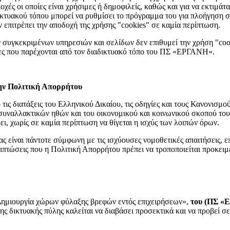
οχές οι οποίες είναι χρήσιμες ή δημοφιλείς, καθώς και για να εκτιμάτ
κτυακού τόπου μπορεί να ρυθμίσει το πρόγραμμα του για πλοήγηση στο
ν επιτρέπει την αποδοχή της χρήσης "cookies" σε καμία περίπτωση.
 συγκεκριμένων υπηρεσιών και σελίδων δεν επιθυμεί την χρήση "cook
γίες που παρέχονται από τον διαδικτυακό τόπο του ΠΣ «ΕΡΓΑΝΗ».
την Πολιτική Απορρήτου
ις διατάξεις του Ελληνικού Δικαίου, τις οδηγίες και τους Κανονισμούς
 συναλλακτικών ηθών και του οικονομικού και κοινωνικού σκοπού του 
ει, χωρίς σε καμία περίπτωση να θίγεται η ισχύς των λοιπών όρων.
ς είναι πάντοτε σύμφωνη με τις ισχύουσες νομοθετικές απαιτήσεις,
περιπτώσεις που η Πολιτική Απορρήτου πρέπει να τροποποιείται προκε
ημιουργία χώρων φύλαξης βρεφών εντός επιχειρήσεων»,
του (ΠΣ «
ης δικτυακής πύλης καλείται να διαβάσει προσεκτικά και να προβεί 