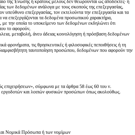
αιο της Ένωσης ή κράτους μέλους δεν θεωρούνται ως αποδέκτες· η
ίας των δεδομένων ανάλογα με τους σκοπούς της επεξεργασίας,
ν υπεύθυνο επεξεργασίας, τον εκτελούντα την επεξεργασία και τα
να να επεξεργάζονται τα δεδομένα προσωπικού χαρακτήρα,
, με την οποία το υποκείμενο των δεδομένων εκδηλώνει ότι
που το αφορούν,
λεια, μεταβολή, άνευ άδειας κοινολόγηση ή πρόσβαση δεδομένων
ά φρονήματα, τις θρησκευτικές ή φιλοσοφικές πεποιθήσεις ή τη
αδιαμφισβήτητη ταυτοποίηση προσώπου, δεδομένων που αφορούν την
 επιχειρήσεων», σύμφωνα με τα άρθρα 58 έως 60 του ν.
των εργοδοτών και λοιπών φυσικών προσώπων όπως ακολούθως.
 και Νομικά Πρόσωπα ή των νομίμων