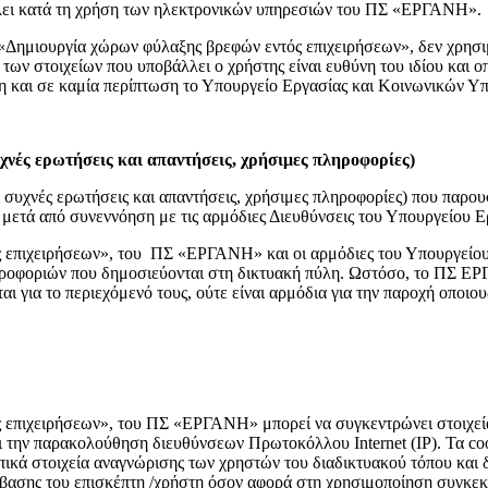
άλλει κατά τη χρήση των ηλεκτρονικών υπηρεσιών του ΠΣ «ΕΡΓΑΝΗ».
ς «Δημιουργία χώρων φύλαξης βρεφών εντός επιχειρήσεων», δεν χρησι
των στοιχείων που υποβάλλει ο χρήστης είναι ευθύνη του ιδίου και ο
τη και σε καμία περίπτωση το Υπουργείο Εργασίας και Κοινωνικών Υ
υχνές ερωτήσεις και απαντήσεις, χρήσιμες πληροφορίες)
όν συχνές ερωτήσεις και απαντήσεις, χρήσιμες πληροφορίες) που πα
μετά από συνεννόηση με τις αρμόδιες Διευθύνσεις του Υπουργείου 
 επιχειρήσεων», του ΠΣ «ΕΡΓΑΝΗ» και οι αρμόδιες του Υπουργείο
ληροφοριών που δημοσιεύονται στη δικτυακή πύλη. Ωστόσο, το ΠΣ Ε
ι για το περιεχόμενό τους, ούτε είναι αρμόδια για την παροχή οποι
 επιχειρήσεων», του ΠΣ «ΕΡΓΑΝΗ» μπορεί να συγκεντρώνει στοιχεία
αι την παρακολούθηση διευθύνσεων Πρωτοκόλλου Internet (IP). Τα co
πικά στοιχεία αναγνώρισης των χρηστών του διαδικτυακού τόπου και
βασης του επισκέπτη /χρήστη όσον αφορά στη χρησιμοποίηση συγκεκρ