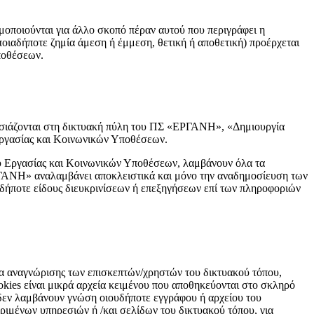
μοποιούνται για άλλο σκοπό πέραν αυτού που περιγράφει η
ποιαδήποτε ζημία άμεση ή έμμεση, θετική ή αποθετική) προέρχεται
ποθέσεων.
ρουσιάζονται στη δικτυακή πύλη του ΠΣ «ΕΡΓΑΝΗ», «Δημιουργία
Εργασίας και Κοινωνικών Υποθέσεων.
υ Εργασίας και Κοινωνικών Υποθέσεων, λαμβάνουν όλα τα
ΡΓΑΝΗ» αναλαμβάνει αποκλειστικά και μόνο την αναδημοσίευση των
ουδήποτε είδους διευκρινίσεων ή επεξηγήσεων επί των πληροφοριών
 αναγνώρισης των επισκεπτών/χρηστών του δικτυακού τόπου,
okies είναι μικρά αρχεία κειμένου που αποθηκεύονται στο σκληρό
 δεν λαμβάνουν γνώση οιουδήποτε εγγράφου ή αρχείου του
ιμένων υπηρεσιών ή /και σελίδων του δικτυακού τόπου, για