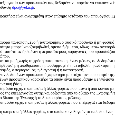
επεξεργασία των προσωπικών σας δεδομένων μπορείτε να επικοινωνε
εύθυνση
dpo@yeka.gr
.
ακτήρα είναι αναρτημένη στον επίσημο ιστότοπο του Υπουργείου Ε
ορά ταυτοποιημένο ή ταυτοποιήσιμο φυσικό πρόσωπο ή μη φυσικό 
τότητα μπορεί να εξακριβωθεί, άμεσα ή έμμεσα, ιδίως μέσω αναφοράς
ό ταυτότητας ή σε έναν ή περισσότερους παράγοντες που προσιδιάζου
σώπου,
οιείται με ή χωρίς τη χρήση αυτοματοποιημένων μέσων, σε δεδομέν
άρθρωση, η αποθήκευση, η προσαρμογή ή η μεταβολή, η ανάκτηση, η
ασμός, ο περιορισμός, η διαγραφή ή η καταστροφή,
ων δεδομένων προσωπικού χαρακτήρα με στόχο τον περιορισμό της ε
ων προσωπικού χαρακτήρα τα οποία είναι προσβάσιμα με γνώμονα συ
γραφική βάση,
ημόσια αρχή, η υπηρεσία ή άλλος φορέας που, μόνα ή από κοινού με 
ς της επεξεργασίας αυτής καθορίζονται από το δίκαιο της Ένωσης ή τ
ο δίκαιο της Ένωσης ή το δίκαιο κράτους μέλους,
 δημόσια αρχή, η υπηρεσία ή άλλος φορέας που επεξεργάζεται δεδομ
 υπηρεσία ή άλλος φορέας, στα οποία κοινολογούνται τα δεδομένα προ