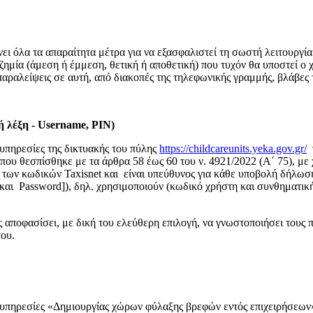
ι όλα τα απαραίτητα μέτρα για να εξασφαλιστεί τη σωστή λειτουργί
ημία (άμεση ή έμμεση, θετική ή αποθετική) που τυχόν θα υποστεί ο 
παραλείψεις σε αυτή, από διακοπές της τηλεφωνικής γραμμής, βλάβες
 λέξη - Username, PIN)
 υπηρεσίες της δικτυακής του πύλης
https://childcareunits.yeka.gov.gr/
ου θεσπίσθηκε με τα άρθρα 58 έως 60 του ν. 4921/2022 (Α΄ 75), με
 των κωδικών Taxisnet και είναι υπεύθυνος για κάθε υποβολή δήλωσ
αι Password]), δηλ. χρησιμοποιούν (κωδικό χρήστη και συνθηματική
 αποφασίσει, με δική του ελεύθερη επιλογή, να γνωστοποιήσει τους 
του.
ς υπηρεσίες «Δημιουργίας χώρων φύλαξης βρεφών εντός επιχειρήσεων»