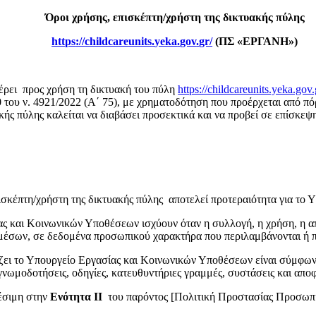
Όροι χρήσης, επισκέπτη/χρήστη της δικτυακής πύλης
https
://
childcareunits
.
yeka
.
gov
.
gr
/
(ΠΣ «ΕΡΓΑΝΗ»)
ρει προς χρήση τη δικτυακή του πύλη
https://childcareunits.yeka.gov.
0 του ν. 4921/2022 (Α΄ 75), με χρηματοδότηση που προέρχεται από π
ακής πύλης καλείται να διαβάσει προσεκτικά και να προβεί σε επίσκ
κέπτη/χρήστη της δικτυακής πύλης αποτελεί προτεραιότητα για το 
ας και Κοινωνικών Υποθέσεων ισχύουν όταν η συλλογή, η χρήση, η 
μέσων, σε δεδομένα προσωπικού χαρακτήρα που περιλαμβάνονται ή π
ει το Υπουργείο Εργασίας και Κοινωνικών Υποθέσεων είναι σύμφων
ς γνωμοδοτήσεις, οδηγίες, κατευθυντήριες γραμμές, συστάσεις και 
έσιμη στην
Ενότητα ΙΙ
του παρόντος [Πολιτική Προστασίας Προσωπ