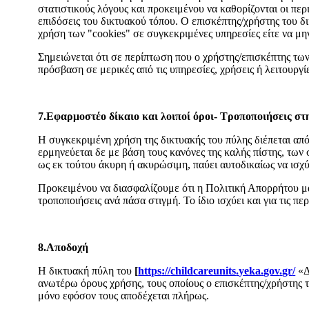
στατιστικούς λόγους και προκειμένου να καθορίζονται οι περι
επιδόσεις του δικτυακού τόπου. Ο επισκέπτης/χρήστης του δι
χρήση των "cookies" σε συγκεκριμένες υπηρεσίες είτε να μη
Σημειώνεται ότι σε περίπτωση που ο χρήστης/επισκέπτης των
πρόσβαση σε μερικές από τις υπηρεσίες, χρήσεις ή λειτουρ
7.Εφαρμοστέο δίκαιο και λοιποί όροι- Τροποποιήσεις σ
Η συγκεκριμένη χρήση της δικτυακής του πύλης διέπεται από τ
ερμηνεύεται δε με βάση τους κανόνες της καλής πίστης, των
ως εκ τούτου άκυρη ή ακυρώσιμη, παύει αυτοδικαίως να ισχύ
Προκειμένου να διασφαλίζουμε ότι η Πολιτική Απορρήτου μα
τροποποιήσεις ανά πάσα στιγμή. Το ίδιο ισχύει και για τις 
8.Αποδοχή
Η δικτυακή πύλη του
[
https
://
childcareunits
.
yeka
.
gov
.
gr
/
«Δ
ανωτέρω όρους χρήσης, τους οποίους ο επισκέπτης/χρήστης τ
μόνο εφόσον τους αποδέχεται πλήρως.