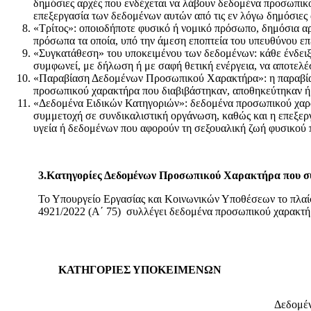
δημόσιες αρχές που ενδέχεται να λάβουν δεδομένα προσωπικο
επεξεργασία των δεδομένων αυτών από τις εν λόγω δημόσιες 
«Τρίτος»: οποιοδήποτε φυσικό ή νομικό πρόσωπο, δημόσια αρχ
πρόσωπα τα οποία, υπό την άμεση εποπτεία του υπευθύνου επ
«Συγκατάθεση» του υποκειμένου των δεδομένων: κάθε ένδειξη
συμφωνεί, με δήλωση ή με σαφή θετική ενέργεια, να αποτελ
«Παραβίαση Δεδομένων Προσωπικού Χαρακτήρα»: η παραβίαση
προσωπικού χαρακτήρα που διαβιβάστηκαν, αποθηκεύτηκαν ή 
«Δεδομένα Ειδικών Κατηγοριών»: δεδομένα προσωπικού χαρακτ
συμμετοχή σε συνδικαλιστική οργάνωση, καθώς και η επεξε
υγεία ή δεδομένων που αφορούν τη σεξουαλική ζωή φυσικού 
3.Κατηγορίες Δεδομένων Προσωπικού Χαρακτήρα που σ
Το Υπουργείο Εργασίας και Κοινωνικών Υποθέσεων το πλαίσ
4921/2022 (Α΄ 75) συλλέγει δεδομένα προσωπικού χαρακτήρ
ΚΑΤΗΓΟΡΙΕΣ ΥΠΟΚΕΙΜΕΝΩΝ
Δεδομέ