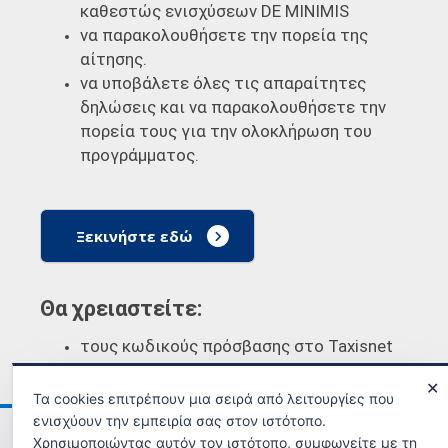
καθεστώς ενισχύσεων DE MINIMIS
να παρακολουθήσετε την πορεία της
αίτησης.
να υποβάλετε όλες τις απαραίτητες
δηλώσεις και να παρακολουθήσετε την
πορεία τους για την ολοκλήρωση του
προγράμματος.
Ξεκινήστε εδώ
Θα χρειαστείτε:
τους κωδικούς πρόσβασης στο Taxisnet
✕
Τα cookies επιτρέπουν μια σειρά από λειτουργίες που
ενισχύουν την εμπειρία σας στον ιστότοπο.
Ανακοινώσεις
Όροι χρήσης
Χρησιμοποιώντας αυτόν τον ιστότοπο, συμφωνείτε με τη