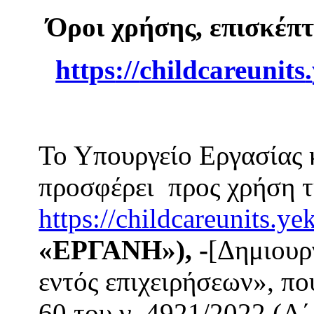
Όροι χρήσης, επισκέπ
https
://
childcareunits
.
Το Υπουργείο Εργασίας
προσφέρει προς χρήση τ
https://childcareunits.ye
«ΕΡΓΑΝΗ»), -
[Δημιουρ
εντός επιχειρήσεων», πο
60 του ν. 4921/2022 (Α΄