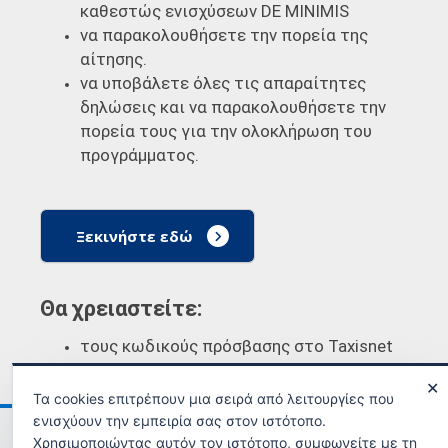
καθεστώς ενισχύσεων DE MINIMIS
να παρακολουθήσετε την πορεία της
αίτησης.
να υποβάλετε όλες τις απαραίτητες
δηλώσεις και να παρακολουθήσετε την
πορεία τους για την ολοκλήρωση του
προγράμματος.
Ξεκινήστε εδώ
Θα χρειαστείτε:
τους κωδικούς πρόσβασης στο Taxisnet
✕
Τα cookies επιτρέπουν μια σειρά από λειτουργίες που
ενισχύουν την εμπειρία σας στον ιστότοπο.
Ανακοινώσεις
Όροι χρήσης
Χρησιμοποιώντας αυτόν τον ιστότοπο, συμφωνείτε με τη