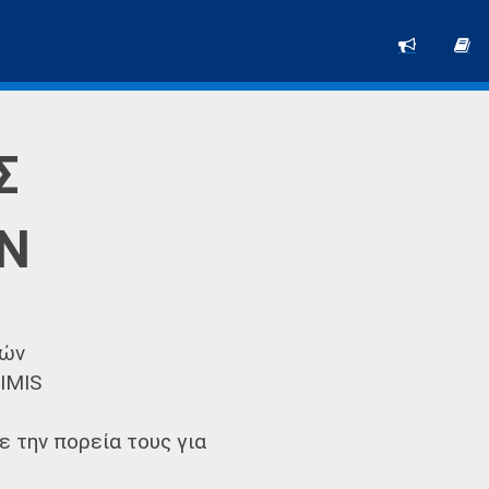
Σ
ΩΝ
φών
IMIS
 την πορεία τους για