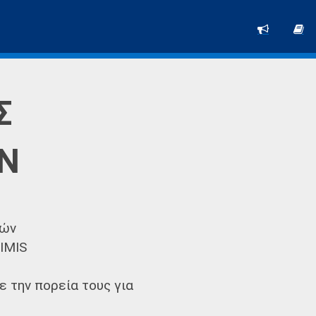
Σ
ΩΝ
φών
IMIS
 την πορεία τους για