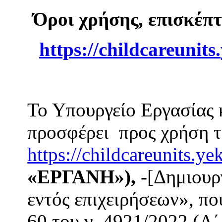
Όροι χρήσης, επισκέπ
https
://
childcareunits
.
Το Υπουργείο Εργασίας
προσφέρει προς χρήση τ
https://childcareunits.ye
«ΕΡΓΑΝΗ»), -
[Δημιουρ
εντός επιχειρήσεων», πο
60 του ν. 4921/2022 (Α΄