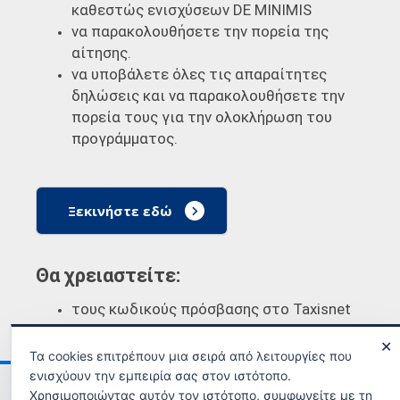
καθεστώς ενισχύσεων DE MINIMIS
να παρακολουθήσετε την πορεία της
αίτησης.
να υποβάλετε όλες τις απαραίτητες
δηλώσεις και να παρακολουθήσετε την
πορεία τους για την ολοκλήρωση του
προγράμματος.
Ξεκινήστε εδώ
Θα χρειαστείτε:
τους κωδικούς πρόσβασης στο Taxisnet
✕
Τα cookies επιτρέπουν μια σειρά από λειτουργίες που
ενισχύουν την εμπειρία σας στον ιστότοπο.
Ανακοινώσεις
Όροι χρήσης
Χρησιμοποιώντας αυτόν τον ιστότοπο, συμφωνείτε με τη