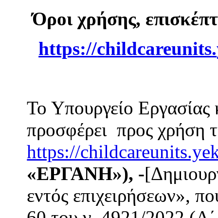
Όροι χρήσης, επισκέπ
https
://
childcareunits
.
Το Υπουργείο Εργασίας
προσφέρει προς χρήση τ
https://childcareunits.ye
«ΕΡΓΑΝΗ»), -
[Δημιουρ
εντός επιχειρήσεων», πο
60 του ν. 4921/2022 (Α΄